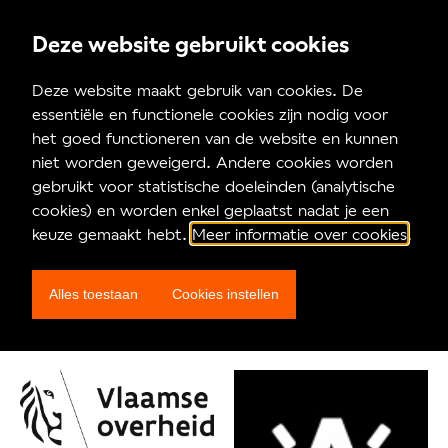
Deze website gebruikt cookies
Homepagina
Deze website maakt gebruik van cookies. De
essentiële en functionele cookies zijn nodig voor
Partners
het goed functioneren van de website en kunnen
niet worden geweigerd. Andere cookies worden
gebruikt voor statistische doeleinden (analytische
cookies) en worden enkel geplaatst nadat je een
MAD Festival is een samenwerking tussen
Arenberg
en
keuze gemaakt hebt.
Meer informatie over cookies
.
Ell Circo D'ell Fuego
, met de steun van de Vlaamse
Overheid en stad Antwerpen.
Alles toestaan
Cookies instellen
Circuscentrum
,
het Oude Badhuis
,
Projectpartners:
Blikfabriek
,
Circostrada
en
ESAC
.